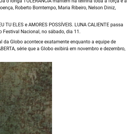
. Já o longa TOLERÂNCIA mantém na telinha toda a força e a
roença, Roberto Bomtempo, Maria Ribeiro, Nelson Diniz,
 EU TU ELES e AMORES POSSÍVEIS. LUNA CALIENTE passa
 Festival Nacional, no sábado, dia 11.
al da Globo acontece exatamente enquanto a equipe de
BERTA, série que a Globo exibirá em novembro e dezembro,