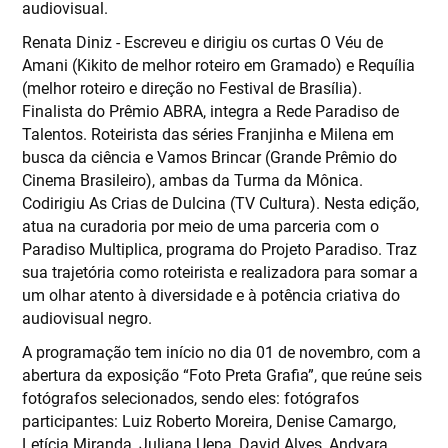
audiovisual.
Renata Diniz - Escreveu e dirigiu os curtas O Véu de
Amani (Kikito de melhor roteiro em Gramado) e Requília
(melhor roteiro e direção no Festival de Brasília).
Finalista do Prêmio ABRA, integra a Rede Paradiso de
Talentos. Roteirista das séries Franjinha e Milena em
busca da ciência e Vamos Brincar (Grande Prêmio do
Cinema Brasileiro), ambas da Turma da Mônica.
Codirigiu As Crias de Dulcina (TV Cultura). Nesta edição,
atua na curadoria por meio de uma parceria com o
Paradiso Multiplica, programa do Projeto Paradiso. Traz
sua trajetória como roteirista e realizadora para somar a
um olhar atento à diversidade e à potência criativa do
audiovisual negro.
A programação tem início no dia 01 de novembro, com a
abertura da exposição “Foto Preta Grafia”, que reúne seis
fotógrafos selecionados, sendo eles: fotógrafos
participantes: Luiz Roberto Moreira, Denise Camargo,
Letícia Miranda, Juliana Uepa, David Alves, Andyara