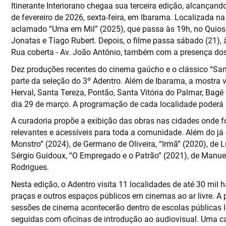
Itinerante Interiorano chegaa sua terceira edição, alcançand
de fevereiro de 2026, sexta-feira, em Ibarama. Localizada na
aclamado “Uma em Mil” (2025), que passa às 19h, no Quiosq
Jonatas e Tiago Rubert. Depois, o filme passa sábado (21),
Rua coberta - Av. João Antônio, também com a presença dos 
Dez produções recentes do cinema gaúcho e o clássico “San
parte da seleção do 3º Adentro. Além de Ibarama, a mostra
Herval, Santa Tereza, Pontão, Santa Vitória do Palmar, Bagé
dia 29 de março. A programação de cada localidade poderá 
A curadoria propõe a exibição das obras nas cidades onde 
relevantes e acessíveis para toda a comunidade. Além do já c
Monstro” (2024), de Germano de Oliveira, “Irmã” (2020), de 
Sérgio Guidoux, “O Empregado e o Patrão” (2021), de Manuel
Rodrigues.
Nesta edição, o Adentro visita 11 localidades de até 30 mil 
praças e outros espaços públicos em cinemas ao ar livre. A
sessões de cinema acontecerão dentro de escolas públicas l
seguidas com oficinas de introdução ao audiovisual. Uma ca