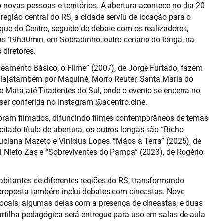
o novas pessoas e territórios. A abertura acontece no dia 20
 região central do RS, a cidade serviu de locação para o
ue do Centro, seguido de debate com os realizadores,
 às 19h30min, em Sobradinho, outro cenário do longa, na
diretores.
eamento Básico, o Filme” (2007), de Jorge Furtado, fazem
 viajatambém por Maquiné, Morro Reuter, Santa Maria do
 e Mata até Tiradentes do Sul, onde o evento se encerra no
ser conferida no Instagram @adentro.cine.
foram filmados, difundindo filmes contemporâneos de temas
itado título de abertura, os outros longas são “Bicho
Luciana Mazeto e Vinícius Lopes, “Mãos à Terra” (2025), de
 Nieto Zas e “Sobreviventes do Pampa” (2023), de Rogério
habitantes de diferentes regiões do RS, transformando
 proposta também inclui debates com cineastas. Nove
ocais, algumas delas com a presença de cineastas, e duas
rtilha pedagógica será entregue para uso em salas de aula