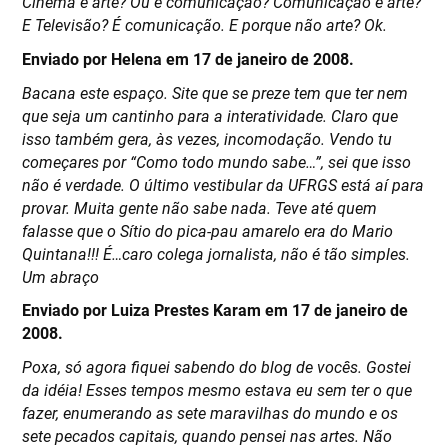
Cinema é arte? Ou é comunicação? Comunicação é arte?
E Televisão? É comunicação. E porque não arte? Ok.
Enviado por Helena em 17 de janeiro de 2008.
Bacana este espaço. Site que se preze tem que ter nem
que seja um cantinho para a interatividade. Claro que
isso também gera, às vezes, incomodação. Vendo tu
começares por “Como todo mundo sabe…”, sei que isso
não é verdade. O último vestibular da UFRGS está aí para
provar. Muita gente não sabe nada. Teve até quem
falasse que o Sítio do pica-pau amarelo era do Mario
Quintana!!! É…caro colega jornalista, não é tão simples.
Um abraço
Enviado por Luiza Prestes Karam em 17 de janeiro de
2008.
Poxa, só agora fiquei sabendo do blog de vocês. Gostei
da idéia! Esses tempos mesmo estava eu sem ter o que
fazer, enumerando as sete maravilhas do mundo e os
sete pecados capitais, quando pensei nas artes. Não