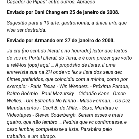
Caçador de Pipas” entre outros. Abraços
Enviado por Dani Chang em 25 de janeiro de 2008.
Sugestão para a 10 arte: gastronomia, a única arte que
visa ser destruída.
Enviado por Armando em 27 de janeiro de 2008.
Já era (no sentido literal e no figurado) leitor dos textos
de vcs no Portal Literal, do Terra, e é com prazer que volto
a relê-los (ops) aqui … A propósito de listas, li uma
entrevista sua na ZH onde vc fez a lista dos seus dez
filmes preferidos, que coincidiu com a minha, como por
exemplo: - Paris Texas - Win Wenders. - Próxima Parada,
Bairro Boêmio - Paul Mazursky. - Cidadão Kane - Orson
Welles. - Um Estranho No Ninho - Milos Forman. - Os Dez
Mandamentos - Cecil B. de Mille. - Sexo, Mentiras e
Videotapes - Steven Soderbergh. Seriam esses e mais
quatro, que não lembro … Pediria que vc confirmasse, e
caso lembre, completasse a lista. Parabéns pelo
trabalho. e um abraço.