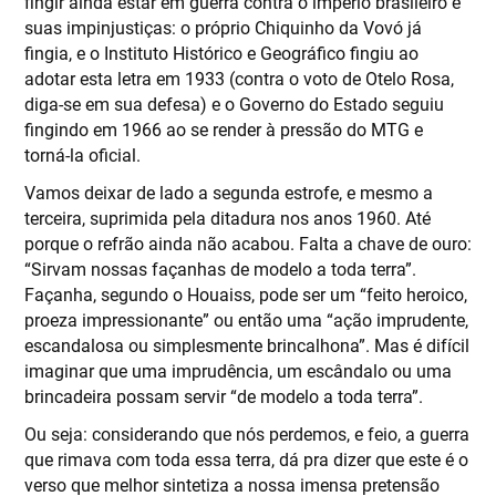
fingir ainda estar em guerra contra o império brasileiro e
suas impinjustiças: o próprio Chiquinho da Vovó já
fingia, e o Instituto Histórico e Geográfico fingiu ao
adotar esta letra em 1933 (contra o voto de Otelo Rosa,
diga-se em sua defesa) e o Governo do Estado seguiu
fingindo em 1966 ao se render à pressão do MTG e
torná-la oficial.
Vamos deixar de lado a segunda estrofe, e mesmo a
terceira, suprimida pela ditadura nos anos 1960. Até
porque o refrão ainda não acabou. Falta a chave de ouro:
“Sirvam nossas façanhas de modelo a toda terra”.
Façanha, segundo o Houaiss, pode ser um “feito heroico,
proeza impressionante” ou então uma “ação imprudente,
escandalosa ou simplesmente brincalhona”. Mas é difícil
imaginar que uma imprudência, um escândalo ou uma
brincadeira possam servir “de modelo a toda terra”.
Ou seja: considerando que nós perdemos, e feio, a guerra
que rimava com toda essa terra, dá pra dizer que este é o
verso que melhor sintetiza a nossa imensa pretensão