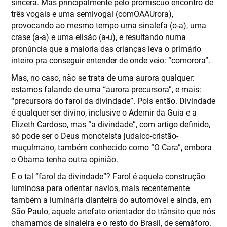
sincera. Mas principalmente pelo promíscuo encontro de
três vogais e uma semivogal (comOAAUrora),
provocando ao mesmo tempo uma sinalefa (o-a), uma
crase (a-a) e uma elisão (a-u), e resultando numa
pronúncia que a maioria das crianças leva o primário
inteiro pra conseguir entender de onde veio: “comorora”.
Mas, no caso, não se trata de uma aurora qualquer:
estamos falando de uma “aurora precursora”, e mais:
“precursora do farol da divindade”. Pois então. Divindade
é qualquer ser divino, inclusive o Ademir da Guia e a
Elizeth Cardoso, mas “a divindade”, com artigo definido,
só pode ser o Deus monoteísta judaico-cristão-
muçulmano, também conhecido como “O Cara”, embora
o Obama tenha outra opinião.
E o tal “farol da divindade”? Farol é aquela construção
luminosa para orientar navios, mais recentemente
também a luminária dianteira do automóvel e ainda, em
São Paulo, aquele artefato orientador do trânsito que nós
chamamos de sinaleira e o resto do Brasil, de semáforo.