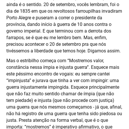
ainda é o sentido. 20 de setembro, vocês lembram, foi o
dia de 1835 em que os revoltosos farroupilhas invadiram
Porto Alegre e puseram a correr o presidente da
província, dando início à guerra de 10 anos contra o
governo imperial. E que terminou com a derrota dos
farrapos, se é que eu me lembro bem. Mas, enfim,
precisou acontecer o 20 de setembro pra que nós
tivéssemos a liberdade que temos hoje. Digamos assim.
Mas o estribilho começa com “Mostremos valor,
constância nessa ímpia e injusta guerra”. Esquece mais
este péssimo encontro de vogais: eu sempre cantei
“impinjusta” e jurava que tinha a ver com impingir: uma
guerra injustamente impingida. Esquece principalmente
que não faz muito sentido chamar de ímpia (que não
tem piedade) e injusta (que não procede com justiça)
uma guerra que nós mesmos começamos - já que, afinal,
não há registro de uma guerra que tenha sido piedosa ou
justa. Presta atenção na forma verbal, que é o que
importa: “mostremos” é imperativo afirmativo, o que