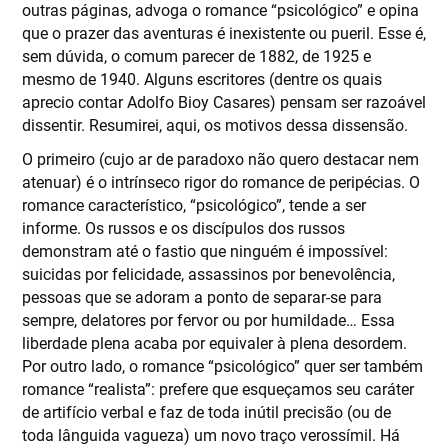
outras páginas, advoga o romance “psicológico” e opina
que o prazer das aventuras é inexistente ou pueril. Esse é,
sem dúvida, o comum parecer de 1882, de 1925 e
mesmo de 1940. Alguns escritores (dentre os quais
aprecio contar Adolfo Bioy Casares) pensam ser razoável
dissentir. Resumirei, aqui, os motivos dessa dissensão.
O primeiro (cujo ar de paradoxo não quero destacar nem
atenuar) é o intrínseco rigor do romance de peripécias. O
romance característico, “psicológico”, tende a ser
informe. Os russos e os discípulos dos russos
demonstram até o fastio que ninguém é impossível:
suicidas por felicidade, assassinos por benevolência,
pessoas que se adoram a ponto de separar-se para
sempre, delatores por fervor ou por humildade… Essa
liberdade plena acaba por equivaler à plena desordem.
Por outro lado, o romance “psicológico” quer ser também
romance “realista”: prefere que esqueçamos seu caráter
de artifício verbal e faz de toda inútil precisão (ou de
toda lânguida vagueza) um novo traço verossímil. Há