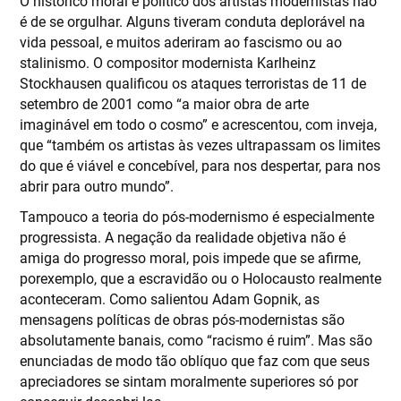
O histórico moral e político dos artistas modernistas não
é de se orgulhar. Alguns tiveram conduta deplorável na
vida pessoal, e muitos aderiram ao fascismo ou ao
stalinismo. O compositor modernista Karlheinz
Stockhausen qualificou os ataques terroristas de 11 de
setembro de 2001 como “a maior obra de arte
imaginável em todo o cosmo” e acrescentou, com inveja,
que “também os artistas às vezes ultrapassam os limites
do que é viável e concebível, para nos despertar, para nos
abrir para outro mundo”.
Tampouco a teoria do pós-modernismo é especialmente
progressista. A negação da realidade objetiva não é
amiga do progresso moral, pois impede que se afirme,
porexemplo, que a escravidão ou o Holocausto realmente
aconteceram. Como salientou Adam Gopnik, as
mensagens políticas de obras pós-modernistas são
absolutamente banais, como “racismo é ruim”. Mas são
enunciadas de modo tão oblíquo que faz com que seus
apreciadores se sintam moralmente superiores só por