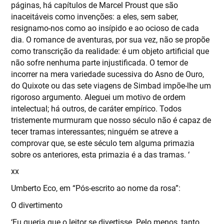
páginas, há capítulos de Marcel Proust que são
inaceitáveis como invenções: a eles, sem saber,
resignamo-nos como ao insípido e ao ocioso de cada
dia. O romance de aventuras, por sua vez, não se propõe
como transcrição da realidade: é um objeto artificial que
não sofre nenhuma parte injustificada. O temor de
incorrer na mera variedade sucessiva do Asno de Ouro,
do Quixote ou das sete viagens de Simbad impõe-lhe um
rigoroso argumento. Aleguei um motivo de ordem
intelectual; há outros, de caráter empírico. Todos
tristemente murmuram que nosso século não é capaz de
tecer tramas interessantes; ninguém se atreve a
comprovar que, se este século tem alguma primazia
sobre os anteriores, esta primazia é a das tramas. ‘
xx
Umberto Eco, em “Pós-escrito ao nome da rosa”:
O divertimento
‘Eu queria que o leitor se divertisse. Pelo menos, tanto