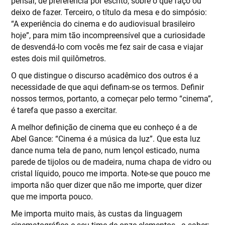
pensar, de preferência por escrito, sobre o que faço ou
deixo de fazer. Terceiro, o título da mesa e do simpósio:
“A experiência do cinema e do audiovisual brasileiro
hoje”, para mim tão incompreensível que a curiosidade
de desvendá-lo com vocês me fez sair de casa e viajar
estes dois mil quilômetros.
O que distingue o discurso acadêmico dos outros é a
necessidade de que aqui definam-se os termos. Definir
nossos termos, portanto, a começar pelo termo “cinema”,
é tarefa que passo a exercitar.
A melhor definição de cinema que eu conheço é a de
Abel Gance: “Cinema é a música da luz”. Que esta luz
dance numa tela de pano, num lençol esticado, numa
parede de tijolos ou de madeira, numa chapa de vidro ou
cristal líquido, pouco me importa. Note-se que pouco me
importa não quer dizer que não me importe, quer dizer
que me importa pouco.
Me importa muito mais, às custas da linguagem
cinematográfica e seu time de onze elementos - a saber: