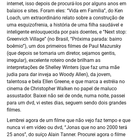
internet, isso depois de procurá-los por alguns anos em
balaios e sites. Foram eles: “Vida em Família”, do Ken
Loach, um extraordinário relato sobre a construção de
uma esquizofrenia, a história de uma filha saudável e
inteligente enlouquecida por pais doentes, e “Next stop:
Greenvich Village” (no Brasil, “Próxima parada: bairro
boêmio”), um dos primeiros filmes de Paul Mazursky
(que depois se tornaria um diretor, sejamos gentis,
irregular), excelente roteiro onde brilham as
interpretações de Shelley Winters (que faz uma mãe
judia para dar inveja ao Woody Allen), da jovem,
talentosa e bela Ellen Greene, e que marca a estréia no
cinema de Christopher Walken no papel de maluco
assustador. Baixei não sei de onde, numa noite, passei
para um dvd, vi estes dias, seguem sendo dois grandes
filmes.
Lembrei agora de um filme que não vejo faz tempo e que
nunca vi em vídeo ou dvd, “Jonas que no ano 2000 terá
25 anos”, do suíço Alain Tanner. Procurei agora o filme