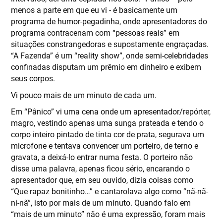
menos a parte em que eu vi - é basicamente um
programa de humor-pegadinha, onde apresentadores do
programa contracenam com “pessoas reais” em
situações constrangedoras e supostamente engraçadas.
“A Fazenda” é um “reality show”, onde semi-celebridades
confinadas disputam um prêmio em dinheiro e exibem
seus corpos.
Vi pouco mais de um minuto de cada um.
Em “Pânico” vi uma cena onde um apresentador/repórter,
magro, vestindo apenas uma sunga prateada e tendo o
corpo inteiro pintado de tinta cor de prata, segurava um
microfone e tentava convencer um porteiro, de terno e
gravata, a deixá-lo entrar numa festa. O porteiro não
disse uma palavra, apenas ficou sério, encarando o
apresentador que, em seu ouvido, dizia coisas como
“Que rapaz bonitinho…” e cantarolava algo como “nã-nã-
ni-nã”, isto por mais de um minuto. Quando falo em
“mais de um minuto” não é uma expressão, foram mais