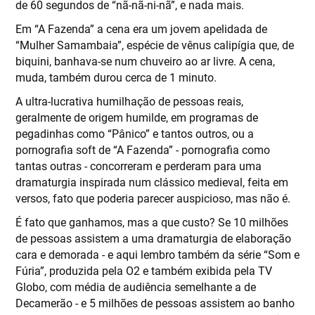
de 60 segundos de “nã-nã-ni-nã”, e nada mais.
Em “A Fazenda” a cena era um jovem apelidada de
“Mulher Samambaia”, espécie de vênus calipígia que, de
biquini, banhava-se num chuveiro ao ar livre. A cena,
muda, também durou cerca de 1 minuto.
A ultra-lucrativa humilhação de pessoas reais,
geralmente de origem humilde, em programas de
pegadinhas como “Pânico” e tantos outros, ou a
pornografia soft de “A Fazenda” - pornografia como
tantas outras - concorreram e perderam para uma
dramaturgia inspirada num clássico medieval, feita em
versos, fato que poderia parecer auspicioso, mas não é.
É fato que ganhamos, mas a que custo? Se 10 milhões
de pessoas assistem a uma dramaturgia de elaboração
cara e demorada - e aqui lembro também da série “Som e
Fúria”, produzida pela O2 e também exibida pela TV
Globo, com média de audiência semelhante a de
Decamerão - e 5 milhões de pessoas assistem ao banho