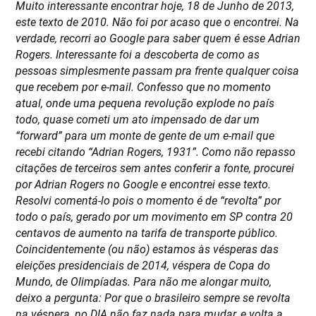
Muito interessante encontrar hoje, 18 de Junho de 2013,
este texto de 2010. Não foi por acaso que o encontrei. Na
verdade, recorri ao Google para saber quem é esse Adrian
Rogers. Interessante foi a descoberta de como as
pessoas simplesmente passam pra frente qualquer coisa
que recebem por e-mail. Confesso que no momento
atual, onde uma pequena revolução explode no país
todo, quase cometi um ato impensado de dar um
“forward” para um monte de gente de um e-mail que
recebi citando “Adrian Rogers, 1931”. Como não repasso
citações de terceiros sem antes conferir a fonte, procurei
por Adrian Rogers no Google e encontrei esse texto.
Resolvi comentá-lo pois o momento é de “revolta” por
todo o país, gerado por um movimento em SP contra 20
centavos de aumento na tarifa de transporte público.
Coincidentemente (ou não) estamos às vésperas das
eleições presidenciais de 2014, véspera de Copa do
Mundo, de Olimpíadas. Para não me alongar muito,
deixo a pergunta: Por que o brasileiro sempre se revolta
na véspera, no DIA não faz nada para mudar, e volta a