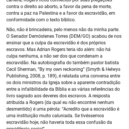
contra o direito ao aborto, a favor da pena de morte,
contra a paz na Palestina e a favor da escravidão, em
conformidade com o texto bíblico.
Não, não é brincadeira, pelo menos não da minha parte.
O Senador Demóstenes Torres (DEM/GO) acabou de nos
ensinar que a culpa da escravidão é dos próprios
escravos. Mas Adrian Rogers teria ido além: não há
culpa nenhuma, a não ser dos que condenam a
escravidão. Na autobiografia do também pastor batista
Cecil Sherman, “By my own reckoning” (Smyth & Helwys
Publishing, 2008, p. 189), é relatada uma conversa entre
os dois ministros da Igreja sobre a aparente contradição
entre a infalibilidade da Bíblia e as várias referências do
livro sagrado aos deveres dos escravos. A resposta
atribuída a Rogers (da qual eu não encontrei nenhum
desmentido) é uma pérola: “Acredito que a escravidão é
uma instituição muito caluniada. Se tivéssemos
escravidão hoje, não haveria toda essa confusão da
previdência social”.