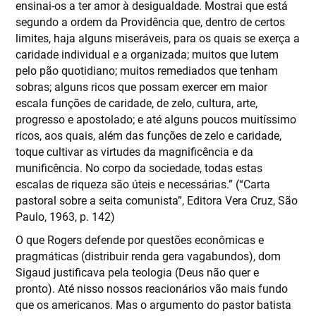
ensinai-os a ter amor à desigualdade. Mostrai que está
segundo a ordem da Providência que, dentro de certos
limites, haja alguns miseráveis, para os quais se exerça a
caridade individual e a organizada; muitos que lutem
pelo pão quotidiano; muitos remediados que tenham
sobras; alguns ricos que possam exercer em maior
escala funções de caridade, de zelo, cultura, arte,
progresso e apostolado; e até alguns poucos muitíssimo
ricos, aos quais, além das funções de zelo e caridade,
toque cultivar as virtudes da magnificência e da
munificência. No corpo da sociedade, todas estas
escalas de riqueza são úteis e necessárias.” (“Carta
pastoral sobre a seita comunista”, Editora Vera Cruz, São
Paulo, 1963, p. 142)
O que Rogers defende por questões econômicas e
pragmáticas (distribuir renda gera vagabundos), dom
Sigaud justificava pela teologia (Deus não quer e
pronto). Até nisso nossos reacionários vão mais fundo
que os americanos. Mas o argumento do pastor batista