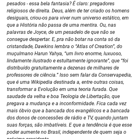
pesados - essa bela fantasia? É claro: pregadores
religiosos de direita. Deus, além de ter criado os homens
desiguais, criou-os para viver num universo estático, em
que a História não passa de uma mentira. Ou, nas
palavras de Joyce, de um pesadelo de que não se
consegue despertar. E, pra não botar na conta só da
cristandade, Dawkins lembra o “Atlas of Creation”, do
muçulmano Harun Yahya, “um livro enorme, luxuoso,
lindamente ilustrado e estultamente ignorante”, que “foi
distribuído gratuitamente a dezenas de milhares de
professores de ciência.” Isso sem falar da Conservapedia,
que é uma Wikipedia destinada a, entre outras coisas,
transformar a Evolução em uma teoria furada. Que
saudade da velha e boa Teologia de Libertação, que
pregava a mudança e a inconformidade. Fica cada vez
mais óbvio que a bancada dos evangélicos e a bancada
dos donos de concessões de rádio e TV, quando juntam
suas forças, são imbatíveis. E que a tendência é que esse
poder aumente no Brasil, independente de quem seja o
próximo presidente.