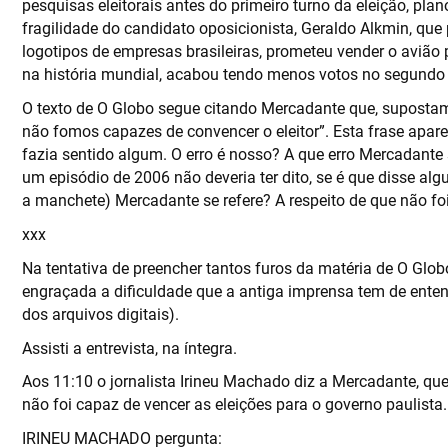
pesquisas eleitorais antes do primeiro turno da eleição, pla
fragilidade do candidato oposicionista, Geraldo Alkmin, que
logotipos de empresas brasileiras, prometeu vender o avião pr
na história mundial, acabou tendo menos votos no segundo t
O texto de O Globo segue citando Mercadante que, supostame
não fomos capazes de convencer o eleitor”. Esta frase apar
fazia sentido algum. O erro é nosso? A que erro Mercadante s
um episódio de 2006 não deveria ter dito, se é que disse alg
a manchete) Mercadante se refere? A respeito de que não foi
xxx
Na tentativa de preencher tantos furos da matéria de O Glob
engraçada a dificuldade que a antiga imprensa tem de ente
dos arquivos digitais).
Assisti a entrevista, na íntegra.
Aos 11:10 o jornalista Irineu Machado diz a Mercadante, qu
não foi capaz de vencer as eleições para o governo paulista.
IRINEU MACHADO pergunta: