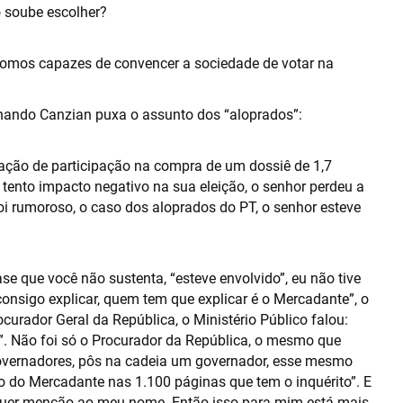
o soube escolher?
 fomos capazes de convencer a sociedade de votar na
ernando Canzian puxa o assunto dos “aloprados”:
usação de participação na compra de um dossiê de 1,7
tento impacto negativo na sua eleição, o senhor perdeu a
i rumoroso, o caso dos aloprados do PT, o senhor esteve
se que você não sustenta, “esteve envolvido”, eu não tive
onsigo explicar, quem tem que explicar é o Mercadante”, o
curador Geral da República, o Ministério Público falou:
”. Não foi só o Procurador da República, o mesmo que
overnadores, pôs na cadeia um governador, esse mesmo
ão do Mercadante nas 1.100 páginas que tem o inquérito”. E
quer menção ao meu nome. Então isso para mim está mais