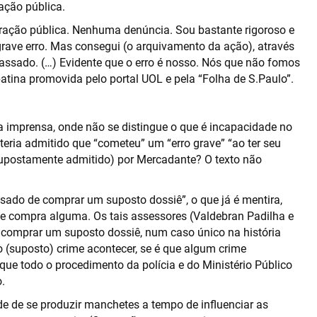
ação pública.
ração pública. Nenhuma denúncia. Sou bastante rigoroso e
grave erro. Mas consegui (o arquivamento da ação), através
passado. (…) Evidente que o erro é nosso. Nós que não fomos
batina promovida pelo portal UOL e pela “Folha de S.Paulo”.
a imprensa, onde não se distingue o que é incapacidade no
teria admitido que “cometeu” um “erro grave” “ao ter seu
 supostamente admitido) por Mercadante? O texto não
sado de comprar um suposto dossiê”, o que já é mentira,
e compra alguma. Os tais assessores (Valdebran Padilha e
comprar um suposto dossiê, num caso único na história
o (suposto) crime acontecer, se é que algum crime
 que todo o procedimento da polícia e do Ministério Público
.
de de se produzir manchetes a tempo de influenciar as