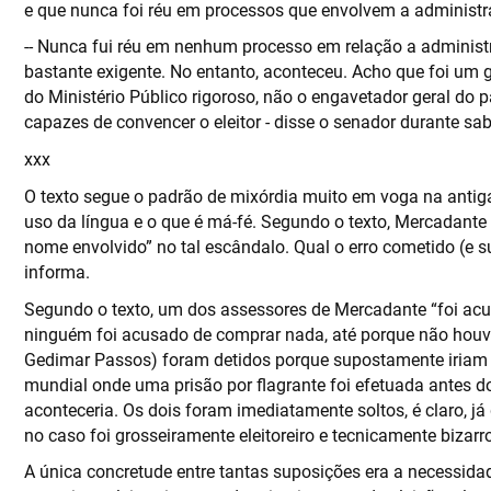
e que nunca foi réu em processos que envolvem a administr
-- Nunca fui réu em nenhum processo em relação a administ
bastante exigente. No entanto, aconteceu. Acho que foi um 
do Ministério Público rigoroso, não o engavetador geral do 
capazes de convencer o eleitor - disse o senador durante sa
x xx
O texto segue o padrão de mixórdia muito em voga na antig
uso da língua e o que é má-fé. Segundo o texto, Mercadante 
nome envolvido” no tal escândalo. Qual o erro cometido (e
informa.
Segundo o texto, um dos assessores de Mercadante “foi acu
ninguém foi acusado de comprar nada, até porque não houv
Gedimar Passos) foram detidos porque supostamente iriam 
mundial onde uma prisão por flagrante foi efetuada antes d
aconteceria. Os dois foram imediatamente soltos, é claro, já
no caso foi grosseiramente eleitoreiro e tecnicamente bizarro
A única concretude entre tantas suposições era a necessida