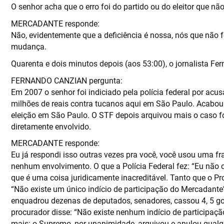
O senhor acha que o erro foi do partido ou do eleitor que nã
MERCADANTE responde:
Não, evidentemente que a deficiência é nossa, nós que não
mudança.
Quarenta e dois minutos depois (aos 53:00), o jornalista F
FERNANDO CANZIAN pergunta:
Em 2007 o senhor foi indiciado pela polícia federal por ac
milhões de reais contra tucanos aqui em São Paulo. Acabou 
eleição em São Paulo. O STF depois arquivou mais o caso fo
diretamente envolvido.
MERCADANTE responde:
Eu já respondi isso outras vezes pra você, você usou uma fra
nenhum envolvimento. O que a Polícia Federal fez: “Eu não c
que é uma coisa juridicamente inacreditável. Tanto que o Pro
“Não existe um único indício de participação do Mercadante
enquadrou dezenas de deputados, senadores, cassou 4, 5 g
procurador disse: “Não existe nenhum indício de participaç
mais: o Supremo, por unanimidade, arquivou e anulou qual