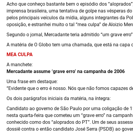
Acho que conheço bastante bem o episódio dos “aloprados
imprensa brasileira, uma tentativa de golpe nas vésperas do 
pelos principais veículos da mídia, alguns integrantes da Pol
oposição, e estranhei muito o tal “mea culpa” de Aloizio Me
Segundo o jornal, Mercadante teria admitido “um grave erro”
A matéria de O Globo tem uma chamada, que está na capa da
MEA CULPA
A manchete:
Mercadante assume ‘grave erro’ na campanha de 2006
Uma frase em destaque:
“Evidente que o erro é nosso. Nós que não fomos capazes de 
Os dois parágrafos iniciais da matéria, na íntegra:
Candidato ao governo de São Paulo por uma coligação de 11
nesta quarta-feira que cometeu um “grave erro” na campanha
conhecido como dos “aloprados do PT”. Um de seus assesso
dossiê contra o então candidato José Serra (PSDB) ao gover