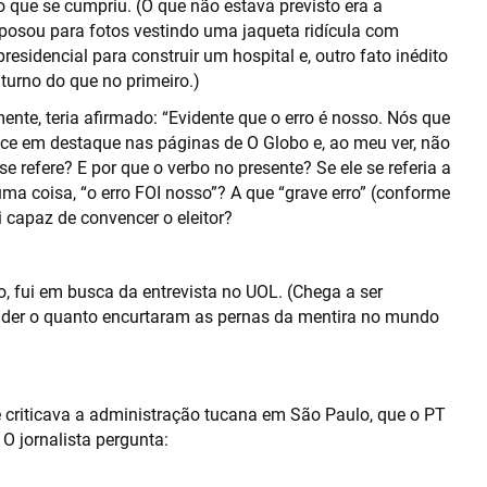
no que se cumpriu. (O que não estava previsto era a
 posou para fotos vestindo uma jaqueta ridícula com
esidencial para construir um hospital e, outro fato inédito
urno do que no primeiro.)
nte, teria afirmado: “Evidente que o erro é nosso. Nós que
ece em destaque nas páginas de O Globo e, ao meu ver, não
e refere? E por que o verbo no presente? Se ele se referia a
uma coisa, “o erro FOI nosso”? A que “grave erro” (conforme
 capaz de convencer o eleitor?
o, fui em busca da entrevista no UOL. (Chega a ser
nder o quanto encurtaram as pernas da mentira no mundo
e criticava a administração tucana em São Paulo, que o PT
 O jornalista pergunta: