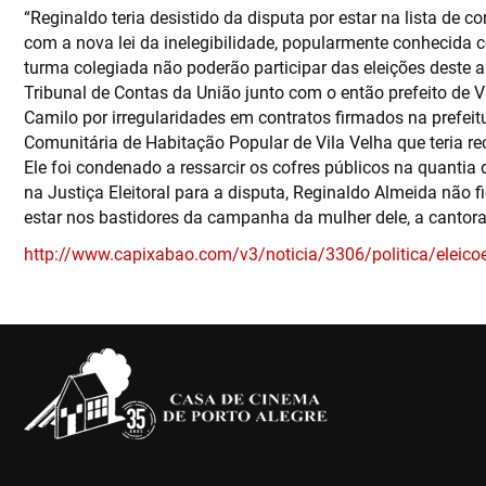
“Reginaldo teria desistido da disputa por estar na lista de
com a nova lei da inelegibilidade, popularmente conhecid
turma colegiada não poderão participar das eleições deste
Tribunal de Contas da União junto com o então prefeito de Vi
Camilo por irregularidades em contratos firmados na prefeit
Comunitária de Habitação Popular de Vila Velha que teria rec
Ele foi condenado a ressarcir os cofres públicos na quanti
na Justiça Eleitoral para a disputa, Reginaldo Almeida não 
estar nos bastidores da campanha da mulher dele, a cantora 
http://www.capixabao.com/v3/noticia/3306/politica/eleicoes