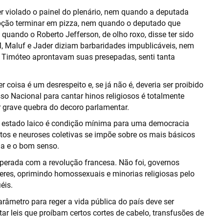
r violado o painel do plenário, nem quando a deputada
ção terminar em pizza, nem quando o deputado que
 quando o Roberto Jefferson, de olho roxo, disse ter sido
 Maluf e Jader diziam barbaridades impublicáveis, nem
 Timóteo aprontavam suas presepadas, senti tanta
coisa é um desrespeito e, se já não é, deveria ser proibido
so Nacional para cantar hinos religiosos é totalmente
or grave quebra do decoro parlamentar.
s o estado laico é condição mínima para uma democracia
tos e neuroses coletivas se impõe sobre os mais básicos
ia e o bom senso.
superada com a revolução francesa. Não foi, governos
res, oprimindo homossexuais e minorias religiosas pelo
éis.
 parâmetro para reger a vida pública do país deve ser
r leis que proíbam certos cortes de cabelo, transfusões de