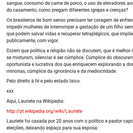
sangue, consumo de carne de porco, o uso de elevadores ao
do casamento, como pregam diferentes igrejas e crenças?
Os brasileiros de bom senso precisam ter coragem de enfrenta
impedir mulheres de interromper a gestação de um filho sem 
que podem salvar vidas e recuperar tetraplégicos, que impõ
publicamente, com vigor.
Dizem que política e religião não se discutem, que é melhor n
se misturam, silenciar é ser cúmplice. Cúmplice do obscuran
oportunista e lucrativa dos que enriquecem explorando a do
minorias, cúmplice da ignorância e da mediocridade.
Pelo direito à fé e pelo estado laico.
xxx
Aqui, Lauriete na Wikipedia:
http://pt.wikipedia.org/wiki/Lauriete
Lauriete foi casada por 20 anos com o político e pastor ca
eleições, deixando espaço para sua esposa.