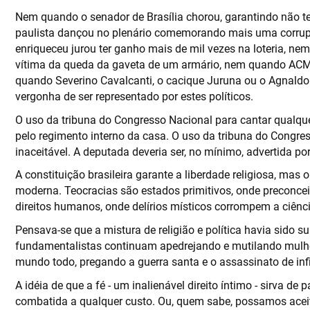
Nem quando o senador de Brasília chorou, garantindo não te
paulista dançou no plenário comemorando mais uma corrup
enriqueceu jurou ter ganho mais de mil vezes na loteria, nem
vítima da queda da gaveta de um armário, nem quando ACM,
quando Severino Cavalcanti, o cacique Juruna ou o Agnaldo
vergonha de ser representado por estes políticos.
O uso da tribuna do Congresso Nacional para cantar qualquer 
pelo regimento interno da casa. O uso da tribuna do Congres
inaceitável. A deputada deveria ser, no mínimo, advertida p
A constituição brasileira garante a liberdade religiosa, ma
moderna. Teocracias são estados primitivos, onde preconcei
direitos humanos, onde delírios místicos corrompem a ciênc
Pensava-se que a mistura de religião e política havia sido 
fundamentalistas continuam apedrejando e mutilando mulhe
mundo todo, pregando a guerra santa e o assassinato de infi
A idéia de que a fé - um inalienável direito íntimo - sirva de
combatida a qualquer custo. Ou, quem sabe, possamos aceita