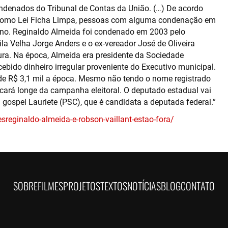
 condenados do Tribunal de Contas da União. (…) De acordo
a como Lei Ficha Limpa, pessoas com alguma condenação em
 ano. Reginaldo Almeida foi condenado em 2003 pelo
la Velha Jorge Anders e o ex-vereador José de Oliveira
ura. Na época, Almeida era presidente da Sociedade
ebido dinheiro irregular proveniente do Executivo municipal.
a de R$ 3,1 mil a época. Mesmo não tendo o nome registrado
ficará longe da campanha eleitoral. O deputado estadual vai
gospel Lauriete (PSC), que é candidata a deputada federal.”
reginaldo-almeida-e-robson-vaillant-estao-fora/
SOBRE
FILMES
PROJETOS
TEXTOS
NOTÍCIAS
BLOG
CONTATO