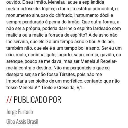
ouvido. E seu irmão, Menelau, aquela esplêndida
metamorfose de Júpiter, o touro, a estátua primordial, o
monumento sinuoso do chifrudo, instrumento dócil e
sempre pendurado à perna do irmão. Que outra forma, a
não ser a própria, poderia dar-lhe o espírito lardeado com
malícia ou a malícia forrada de espírito? A de asno não
lhe serviria, que ele é a um tempo asno e boi. A de boi,
também não, que ele é a um tempo boi e asno. Ser eu um
cão, mula, doninha, galo, lagarto, sapo, coruja, gavião, ou
arenque, pouco se me dava, mas ser Menelau! Rebelar-
me-ia contra o destino. Não me pergunteis o que eu
desejara ser, se não fosse Térsites, pois não me
importaria ser piolho de um morfético, contanto que não
fosse Menelau! “ Troilo e Créssida, V,1.
PUBLICADO POR
Jorge Furtado
Giba Assis Brasil