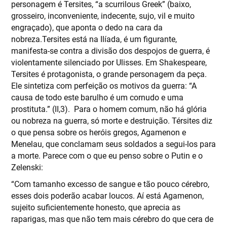
personagem é Tersites, “a scurrilous Greek” (baixo,
grosseiro, inconveniente, indecente, sujo, vil e muito
engraçado), que aponta o dedo na cara da
nobreza.Tersites está na Ilíada, é um figurante,
manifesta-se contra a divisão dos despojos de guerra, é
violentamente silenciado por Ulisses. Em Shakespeare,
Tersites é protagonista, o grande personagem da peça.
Ele sintetiza com perfeição os motivos da guerra: “A
causa de todo este barulho é um cornudo e uma
prostituta.” (II,3). Para o homem comum, não há glória
ou nobreza na guerra, só morte e destruição. Térsites diz
o que pensa sobre os heróis gregos, Agamenon e
Menelau, que conclamam seus soldados a segui-los para
a morte. Parece com o que eu penso sobre o Putin e o
Zelenski:
“Com tamanho excesso de sangue e tão pouco cérebro,
esses dois poderão acabar loucos. Aí está Agamenon,
sujeito suficientemente honesto, que aprecia as
raparigas, mas que não tem mais cérebro do que cera de