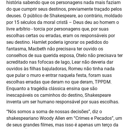
história sabendo que os personagens nada mais faziam
do que cumprir seus destinos, previamente traçado pelos
deuses. O público de Shakespeare, ao contrário, moldado
por 15 séculos da moral cristã – Deus deu ao homem o
livre arbítrio - torcia por personagens que, por suas
escolhas certas ou erradas, eram os responsáveis por
seu destino. Hamlet poderia ignorar os pedidos do
fantasma, Macbeth não precisava ter ouvido os
conselhos de sua querida esposa, Otelo não precisava ter
acreditado nas fofocas de Iago, Lear não deveria dar
ouvidos às filhas bajuladoras, Romeu não tinha nada
que pular o muro e entrar naquela festa, foram suas
escolhas erradas que deram no que deram, TPPDM.
Enquanto a tragédia clássica ensina que são
inescapáveis os caminhos do destino, Shakespeare
inventa um ser humano responsável por suas escolhas.
“Nós somos a soma de nossas decisões”, diz o
shakespeariano Woody Allen em “Crimes e Pecados”, um
de seus grandes filmes, mas isso é apenas um terço da